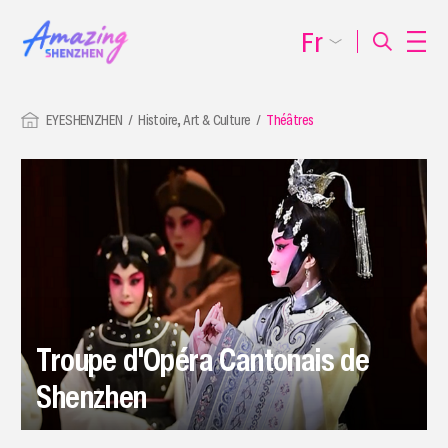
Fr
EYESHENZHEN
Histoire, Art & Culture
Théâtres
Troupe d'Opéra Cantonais de
Shenzhen