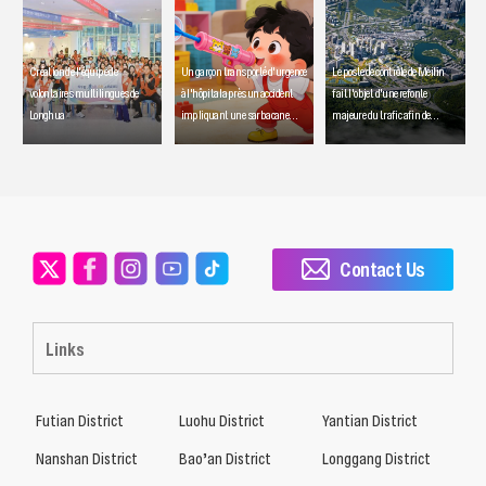
Création de l'équipe de
Un garçon transporté d'urgence
Le poste de contrôle de Meilin
volontaires multilingues de
à l'hôpital après un accident
fait l'objet d'une refonte
Longhua
impliquant une sarbacane
majeure du trafic afin de
artisanale
fluidifier les déplacements
quotidiens
Contact Us
Links
Futian District
Luohu District
Yantian District
Nanshan District
Bao’an District
Longgang District