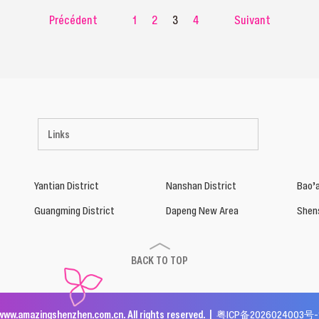
Précédent
1
2
3
4
Suivant
Links
Yantian District
Nanshan District
Bao’a
Guangming District
Dapeng New Area
Shen
BACK TO TOP
www.amazingshenzhen.com.cn. All rights reserved. |
粤ICP备2026024003号-