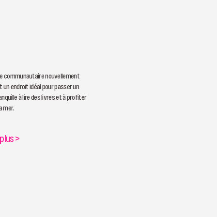
que communautaire nouvellement
t un endroit idéal pour passer un
quille à lire des livres et à profiter
la mer.
 plus
>