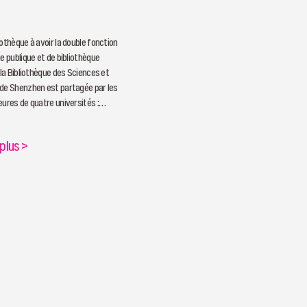
iothèque à avoir la double fonction
e publique et de bibliothèque
 la Bibliothèque des Sciences et
de Shenzhen est partagée par les
eures de quatre universités :
e Pékin, l'Université de Tsinghua,
Technologie de Harbin et l'Université
 plus
>
 est également accessible aux
aux.