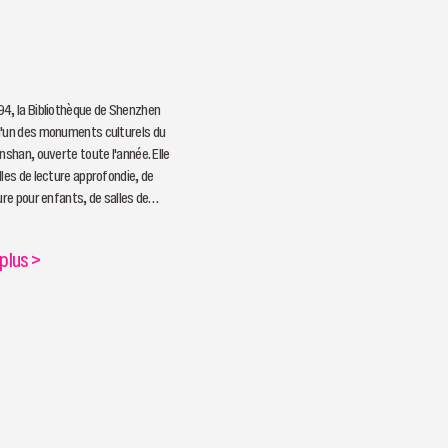
4, la Bibliothèque de Shenzhen
l'un des monuments culturels du
nshan, ouverte toute l'année. Elle
lles de lecture approfondie, de
ure pour enfants, de salles de
ts-enfants et d'autres salles de
alisées pour répondre aux besoins
 plus
>
s lecteurs.