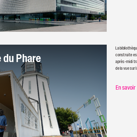
La bibliothè
e du Phare
construite es
après-midi tran
de la vue sur 
En savoir