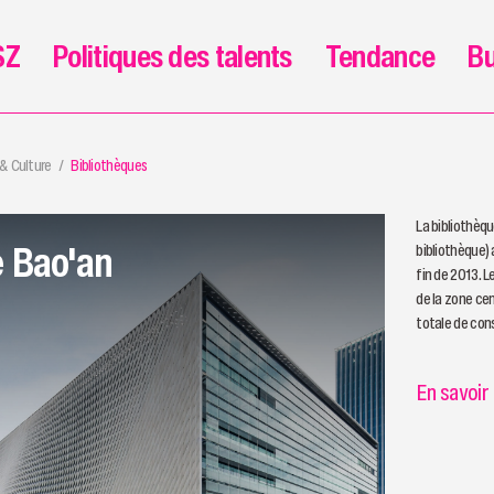
SZ
Politiques des talents
Tendance
Bu
 & Culture
Bibliothèques
La bibliothèqu
e Bao'an
bibliothèque)
fin de 2013. L
de la zone ce
totale de con
En savoir