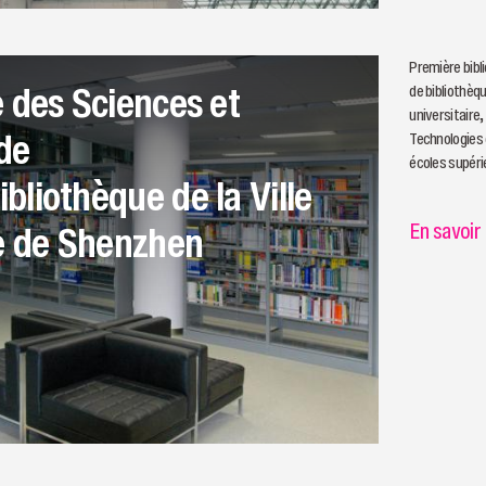
​Première bibl
 des Sciences et
de bibliothèqu
universitaire,
de
Technologies 
écoles supéri
liothèque de la Ville
l'Université d
l'Institut de 
re de Shenzhen
En savoir
de Nankai, et
résidents loc