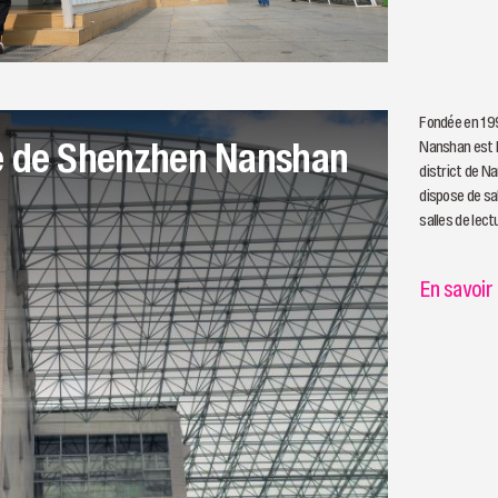
Fondée en 199
e de Shenzhen Nanshan
Nanshan est 
district de Na
dispose de sa
salles de lect
lecture paren
lecture spéci
En savoir
des différent