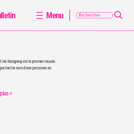
lletin
Menu
t He Xiangning est le premier musée
l portant le nom d'une personne en
 plus
>