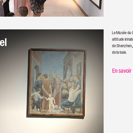
Le Musée du C
el
altitude inhab
de Shenzhen, 
de la baie.
En savoir