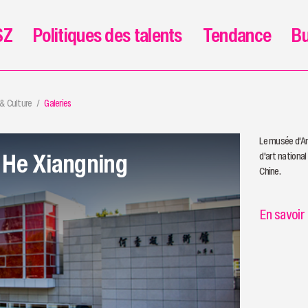
SZ
Politiques des talents
Tendance
Bu
 & Culture
Galeries
Le musée d'Ar
 He Xiangning
d'art nationa
Chine.
En savoir