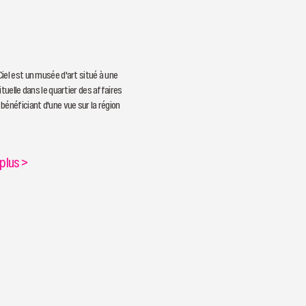
iel est un musée d'art situé à une
ituelle dans le quartier des affaires
bénéficiant d'une vue sur la région
 plus
>