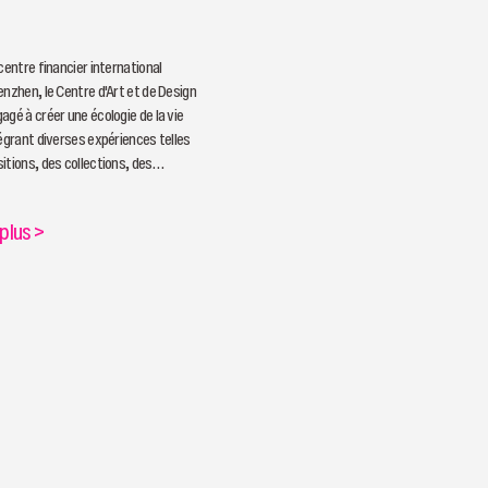
centre financier international
enzhen, le Centre d'Art et de Design
agé à créer une écologie de la vie
tégrant diverses expériences telles
itions, des collections, des
 l'éducation et des ventes
, et à remodeler la façon dont l'art
 plus
>
e connectent à la vie.