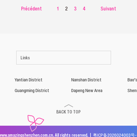
Précédent
1
2
3
4
Suivant
Links
Yantian District
Nanshan District
Bao’a
Guangming District
Dapeng New Area
Shen
BACK TO TOP
www.amazingshenzhen.com.cn. All rights reserved. |
粤ICP备2026024003号-