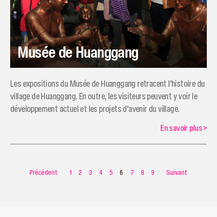
Musée de Huanggang
​Les expositions du Musée de Huanggang retracent l'histoire du
village de Huanggang. En outre, les visiteurs peuvent y voir le
développement actuel et les projets d'avenir du village.
En savoir plus
>
Précédent
1
2
3
4
5
6
7
8
9
Suivant