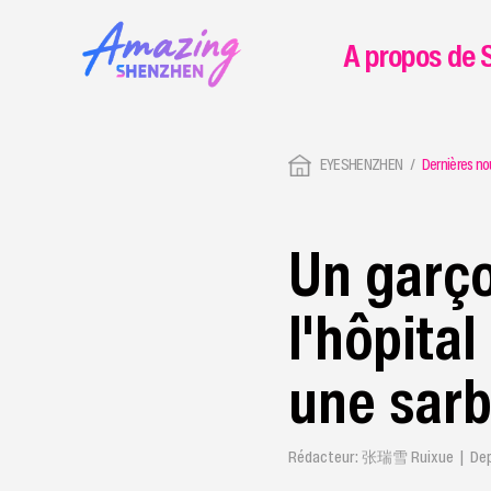
A propos de 
EYESHENZHEN
Dernières no
Un garço
l'hôpita
une sarb
Rédacteur: 张瑞雪 Ruixue | Depui