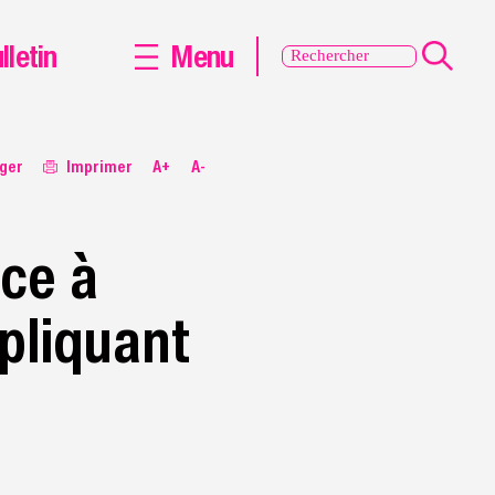
lletin
Menu
ger
Imprimer
A+
A-
ce à
mpliquant