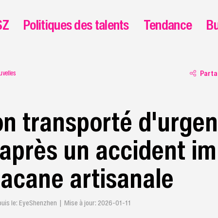
SZ
Politiques des talents
Tendance
Bu
uvelles
Parta
n transporté d'urgen
l après un accident i
acane artisanale
s le: EyeShenzhen | Mise à jour: 2026-01-11