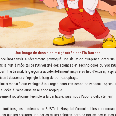
Une image de dessin animé générée par l'IA Doubao.
nce inoffensif a récemment provoqué une situation d'urgence lorsqu'un g
 la nuit à l'hôpital de l'Université des sciences et technologies du Sud (S
ositif artisanal, le garçon a accidentellement inspiré au lieu d'expirer, asp
 faisant descendre l'épingle le long de son œsophage.
pital a montré que l'épingle était logée dans l'estomac de l'enfant. Après 
c succès à l'aide dune anse endoscopique.
ment positionné l'épingle à la verticale, puis nous l'avons délicatement ré
ts similaires, les médecins du SUSTech Hospital formulent les recommand
 tels que les boutons, les perles et les épingles hors de portée des jeune