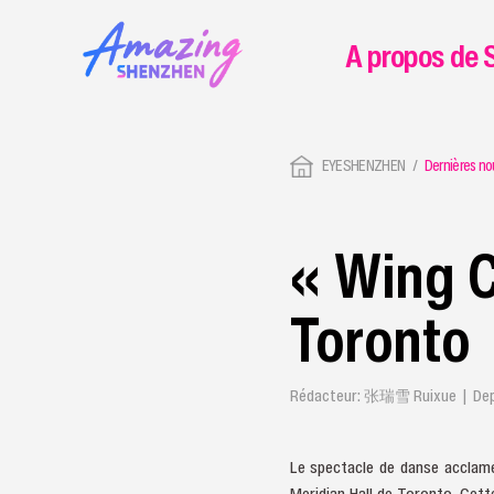
A propos de 
EYESHENZHEN
Dernières no
« Wing C
Toronto
Rédacteur: 张瑞雪 Ruixue | Depui
Le spectacle de danse acclamé
Meridian Hall de Toronto. Cett