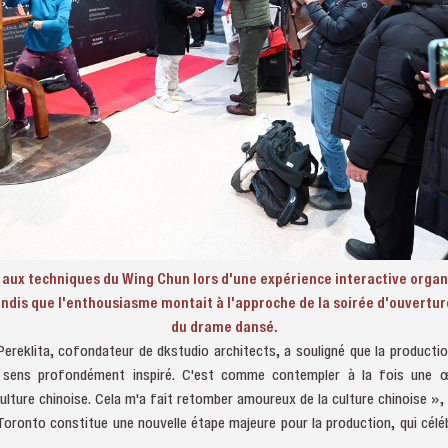
és aux techniques du Wing Chun lors d'une expérience interactive organ
andis que l'enthousiasme montait à l'approche de la soirée d'ouvertur
du drame dansé.
ereklita, cofondateur de dkstudio architects, a souligné que la productio
e sens profondément inspiré. C'est comme contempler à la fois une œ
lture chinoise. Cela m'a fait retomber amoureux de la culture chinoise », a
Toronto constitue une nouvelle étape majeure pour la production, qui cél