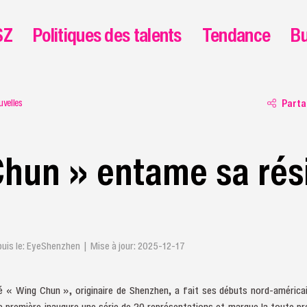
SZ
Politiques des talents
Tendance
Bu
uvelles
Parta
hun » entame sa rés
s le: EyeShenzhen | Mise à jour: 2025-12-17
 « Wing Chun », originaire de Shenzhen, a fait ses débuts nord-américain
e première inaugure une série de 20 représentations et marque la toute pr