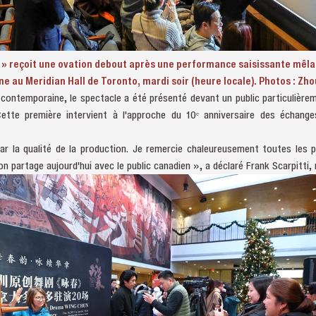
 » reçoit une ovation debout après une performance saisissante mêla
e au Meridian Hall de Toronto, mardi soir (heure locale). Photos : Zh
contemporaine, le spectacle a été présenté devant un public particulièreme
ette première intervient à l'approche du 10ᵉ anniversaire des échan
ar la qualité de la production. Je remercie chaleureusement toutes les 
on partage aujourd'hui avec le public canadien », a déclaré Frank Scarpitti