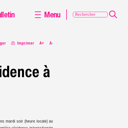
lletin
Menu
ger
Imprimer
A+
A-
idence à
s mardi soir (heure locale) au
emière résidence internationale