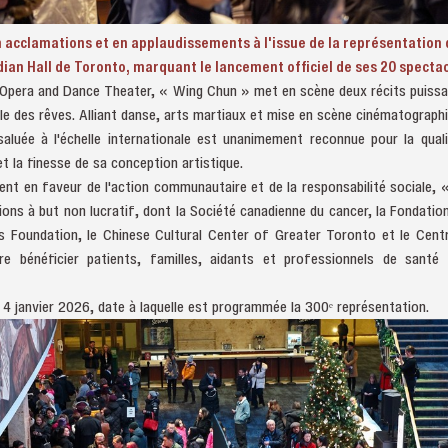
n acclamations et en applaudissements à l'issue de la représentation d
ian Hall de Toronto, marquant le lancement officiel de ses 20 specta
 Opera and Dance Theater, « Wing Chun » met en scène deux récits puissa
ble des rêves. Alliant danse, arts martiaux et mise en scène cinématograph
 saluée à l'échelle internationale est unanimement reconnue pour la qua
et la finesse de sa conception artistique.
nt en faveur de l'action communautaire et de la responsabilité sociale, 
tions à but non lucratif, dont la Société canadienne du cancer, la Fondatio
Foundation, le Chinese Cultural Center of Greater Toronto et le Cent
e bénéficier patients, familles, aidants et professionnels de santé
u 4 janvier 2026, date à laquelle est programmée la 300ᵉ représentation.