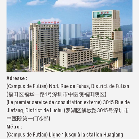
Adresse :
(Campus de Futian) No.1, Rue de Fuhua, District de Futian
(福田区福华一路1号深圳市中医院福田院区)
(Le premier service de consultation externe) 3015 Rue de
Jiefang, District de Luohu (罗湖区解放路3015号深圳市
中医院第一门诊部)
Métro :
(Campus de Futian) Ligne 1 jusqu'à la station Huaqiang