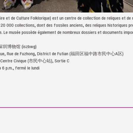
e et de Culture Folklorique) est un centre de collection de reliques et de 
 20 000 collections, dont des fossiles anciens, des reliques historiques p
ne. Le musée possède également de nombreux dossiers et documents importa
 : 深圳博物馆 (iszbwg)
Civique, Rue de Fuzhong, District de Futian (福田区福中路市民中心A区)
 du Centre Civique (市民中心站), Sortie C
 6 p.m., fermé le lundi