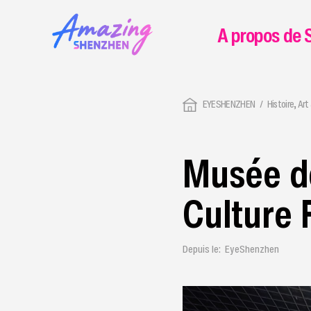
A propos de 
EYESHENZHEN
Histoire, Art
Musée de
Culture 
Depuis le: EyeShenzhen